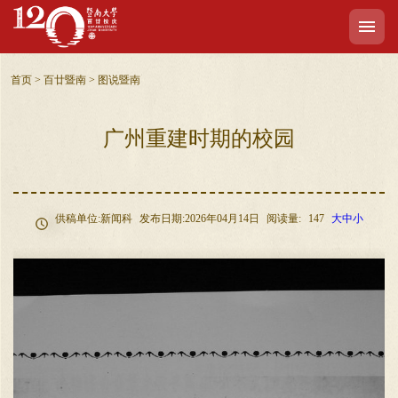
首页
>
百廿暨南
>
图说暨南
广州重建时期的校园
供稿单位:新闻科
发布日期:2026年04月14日
阅读量:
147
大
中
小