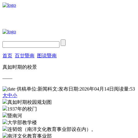
首页
百廿暨南
图说暨南
真如时期的校景
——
供稿单位:新闻科
文:
发布日期:2026年04月14日
阅读量:
53
大
中
小
真如时期校园规划图
1937年的校门
暨南河
大学部教学楼
连韬馆（南洋文化教育事业部设在内）。
南洋文化教育事业部