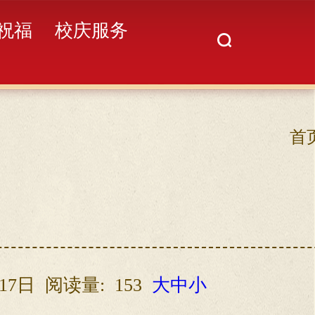
祝福
校庆服务
首
17日
阅读量:
153
大
中
小