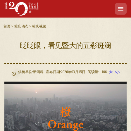
首页
>
校庆动态
>
校庆视频
眨眨眼，看见暨大的五彩斑斓
供稿单位:新闻科
发布日期:2026年03月15日
阅读量:
106
大
中
小