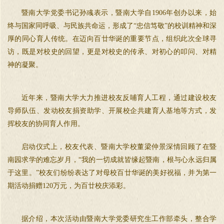
暨南大学党委书记孙彧表示，暨南大学自1906年创办以来，始
终与国家同呼吸、与民族共命运，形成了“忠信笃敬”的校训精神和深
厚的同心育人传统。在迈向百廿华诞的重要节点，组织此次全球寻
访，既是对校史的回望，更是对校史的传承、对初心的叩问、对精
神的凝聚。
近年来，暨南大学大力推进校友反哺育人工程，通过建设校友
导师队伍、发动校友捐资助学、开展校企共建育人基地等方式，发
挥校友的协同育人作用。
启动仪式上，校友代表、暨南大学校董梁仲景深情回顾了在暨
南园求学的难忘岁月，“我的一切成就皆缘起暨南，根与心永远归属
于这里。”校友们纷纷表达了对母校百廿华诞的美好祝福，并为第一
期活动捐赠120万元，为百廿校庆添彩。
据介绍，本次活动由暨南大学党委研究生工作部牵头，整合学