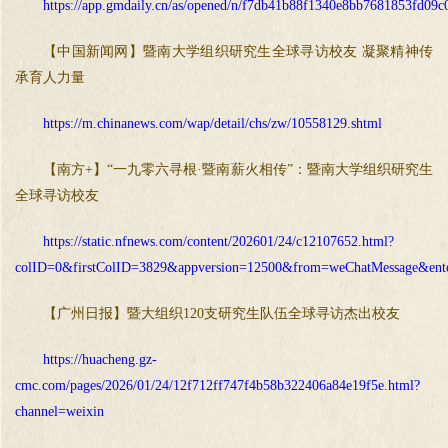
https://app.gmdaily.cn/as/opened/n/f7db41b88f1340e8bb7681853fd09c
【中国新闻网】暨南大学组织研究生全球寻访校友 凝聚精神传
承育人力量
https://m.chinanews.com/wap/detail/chs/zw/10558129.shtml
【南方+】“一九零六寻根·暨南薪火相传”：暨南大学组织研究生
全球寻访校友
https://static.nfnews.com/content/202601/24/c12107652.html?
colID=0&firstColID=3829&appversion=12500&from=weChatMessage&ent
【广州日报】暨大组织120支研究生队伍全球寻访杰出校友
https://huacheng.gz-
cmc.com/pages/2026/01/24/12f712ff747f4b58b322406a84e19f5e.html?
channel=weixin