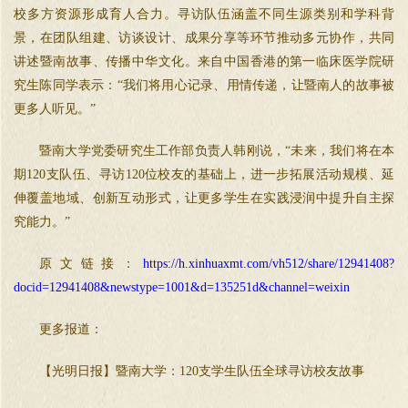
校多方资源形成育人合力。寻访队伍涵盖不同生源类别和学科背
景，在团队组建、访谈设计、成果分享等环节推动多元协作，共同
讲述暨南故事、传播中华文化。来自中国香港的第一临床医学院研
究生陈同学表示：“我们将用心记录、用情传递，让暨南人的故事被
更多人听见。”
暨南大学党委研究生工作部负责人韩刚说，“未来，我们将在本
期120支队伍、寻访120位校友的基础上，进一步拓展活动规模、延
伸覆盖地域、创新互动形式，让更多学生在实践浸润中提升自主探
究能力。”
原文链接：
https://h.xinhuaxmt.com/vh512/share/12941408?
docid=12941408&newstype=1001&d=135251d&channel=weixin
更多报道：
【光明日报】暨南大学：120支学生队伍全球寻访校友故事