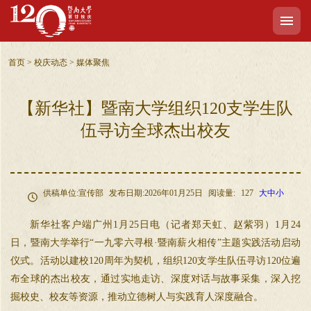
首页
>
校庆动态
>
媒体聚焦
【新华社】暨南大学组织120支学生队
伍寻访全球杰出校友
供稿单位:宣传部
发布日期:2026年01月25日
阅读量:
127
大
中
小
新华社客户端广州1月25日电（记者郑天虹、赵紫羽）1月24
日，暨南大学举行“一九零六寻根·暨南薪火相传”主题实践活动启动
仪式。活动以建校120周年为契机，组织120支学生队伍寻访120位遍
布全球的杰出校友，通过实地走访、深度对话与故事采集，深入挖
掘校史、校友等资源，推动立德树人与实践育人深度融合。