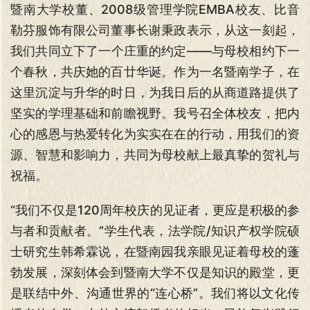
暨南大学校董、2008级管理学院EMBA校友、比音
勒芬服饰有限公司董事长谢秉政表示，从这一刻起，
我们共同立下了一个庄重的约定——与母校相约下一
个春秋，共庆她的百廿华诞。作为一名暨南学子，在
这里沉淀与升华的时日，为我日后的从商道路提供了
坚实的学理基础和前瞻视野。我号召全体校友，把内
心的感恩与热爱转化为实实在在的行动，用我们的资
源、智慧和影响力，共同为母校献上最真挚的贺礼与
祝福。
“我们不仅是120周年校庆的见证者，更应是积极的参
与者和贡献者。”学生代表，法学院/知识产权学院硕
士研究生韩希霖说，在暨南园我亲眼见证着母校的蓬
勃发展，深刻体会到暨南大学不仅是知识的殿堂，更
是联结中外、沟通世界的“连心桥”。我们将以文化传