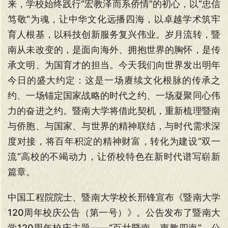
来，学校始终践行“宏教泽而系侨情”的初心，以“忠信
笃敬”为魂，让中华文化远播四海，以卓越学术筑牢
育人根基，以科技创新服务复兴伟业。岁月流转，暨
南从未改变的，是面向海外、拥抱世界的胸怀，是传
承文明、为国育才的担当。今天我们向世界发出明年
今日的盛大约定：这是一场赓续文化根脉的传承之
约、一场锚定国家战略的时代之约、一场凝聚同心伟
力的奋进之约。暨南大学将借此契机，重新梳理暨南
与侨胞、与国家、与世界的精神联结，与时代需求深
度对接，将百年积淀的精神财富，转化为建设“双一
流”高校的不竭动力，让侨校特色在新时代谱写崭新
篇章。
中国工程院院士、暨南大学校长邢锋宣布《暨南大学
120周年校庆公告（第一号）》。公告发布了暨南大
学120周年校庆主题——“百廿暨南，声教四海”。公